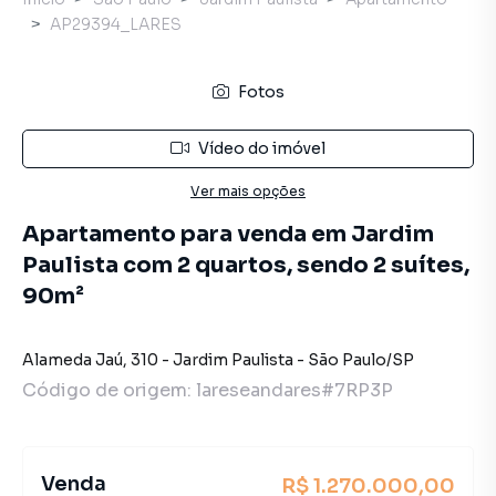
AP29394_LARES
Fotos
Vídeo do imóvel
Ver mais opções
Apartamento para venda em Jardim
Paulista com 2 quartos, sendo 2 suítes,
90m²
Alameda Jaú
,
310
-
Jardim Paulista
-
São Paulo
/
SP
Código de origem:
lareseandares#7RP3P
Venda
R$ 1.270.000,00