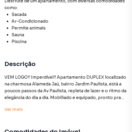
Desfrute de
um apartamento
, com diversas comodidades
como:
Sacada
Ar-Condicionado
Permite animais
Sauna
Piscina
Descrição
VEM LOGO!! Imperdível!! Apartamento DUPLEX localizado
na charmosa Alameda Jaú, bairro Jardim Paulista, está a
poucos passos da Av Paulista, repleta de lazer e o ritmo da
elegância do dia a dia. Mobiliado e equipado, pronto pra
você morar. Rodeado de tudo que você precisa, desde
Ver
mais
comércios diversificados, escolas bem conceituadas,
Faculdade FGV, excelentes restaurantes, hospital Santa
Catarina, Oswaldo Cruz, shopping Cidade São Paulo,
Comodidades do imóvel
estação de metrô Trianon e estação Brigadeiro. Com 90