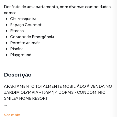
Desfrute de
um apartamento
, com diversas comodidades
como:
Churrasqueira
Espaço Gourmet
Fitness
Gerador de Emergência
Permite animais
Piscina
Playground
Descrição
APARTAMENTO TOTALMENTE MOBILIÁDO Á VENDA NO
JARDIM OLYMPIA - 134M²| 4 DORMS - CONDOMINIO
SMILEY HOME RESORT
Descubra a oportunidade única de adquirir este
Ver
mais
impressionante apartamento residencial à venda,