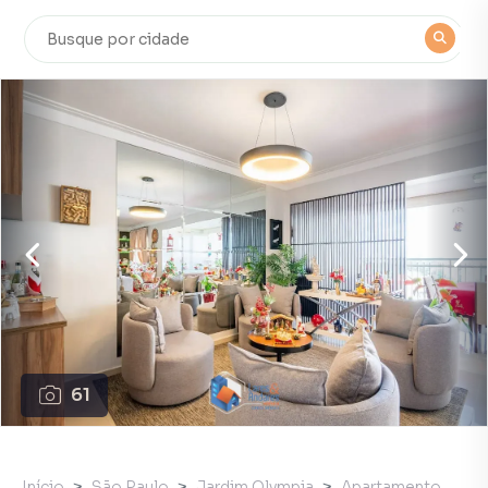
61
Início
São Paulo
Jardim Olympia
Apartamento