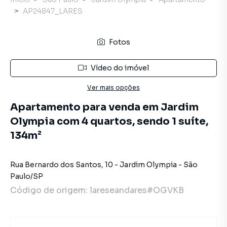
AP24847_LARES
Fotos
Vídeo do imóvel
Ver mais opções
Apartamento para venda em Jardim
Olympia com 4 quartos, sendo 1 suíte,
134m²
Rua Bernardo dos Santos
,
10
-
Jardim Olympia
-
São
Paulo
/
SP
Código de origem:
lareseandares#OGVKB