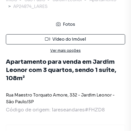
AP24874_LARES
Fotos
Vídeo do imóvel
Ver mais opções
Apartamento para venda em Jardim
Leonor com 3 quartos, sendo 1 suíte,
108m²
Rua Maestro Torquato Amore
,
332
-
Jardim Leonor
-
São Paulo
/
SP
Código de origem:
lareseandares#FHZD8