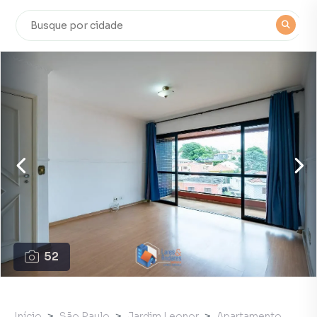
52
Início
São Paulo
Jardim Leonor
Apartamento