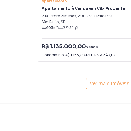
Apartamento
O condomínio oferece uma infraestrutura de la
Apartamento à Venda em Vila Prudente
idades, com a segurança de Portaria 24 horas e
Rua Ettore Ximenes
,
300
-
Vila Prudente
• Lazer Completo: Piscina Adulto, Salão de Fes
São Paulo
,
SP
Brinquedoteca.
103
m²
2
2
2
• Bem-Estar: Academia moderna, Sauna Úmida 
• Profissional: Espaço Gourmet e Coworking, e
• 💰 Condições Facilitadas:
R$ 1.135.000,00
Venda
• O imóvel aceita Financiamento e uso do FGTS
Condomínio
R$ 1.166,00
·
IPTU
R$ 3.840,00
• Agende sua visita e venha conhecer o seu pró
Apartamento para Venda em região valorizada
Ver mais imóveis
encontrou o que procurava ou deseja mais i
contato com nossa equipe pelo telefone (11) 
A Lares e Andares Imóveis tem mais opções de
sobrados, terrenos, lojas e barracões para 
construção ou lançamentos na planta em Jardi
Aqui você encontra milhares de ofertas para e