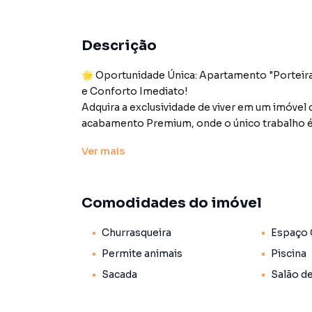
Descrição
🌟 Oportunidade Única: Apartamento "Porteira 
e Conforto Imediato!
Adquira a exclusividade de viver em um imóvel
acabamento Premium, onde o único trabalho é t
apartamento oferece uma vista permanente de
Ver
mais
💎 Luxo, Design e Tecnologia (Porteira Fechada
Este apartamento foi reformado e planejado 
Tudo de melhor fica para você!
Comodidades do imóvel
Integração & Lazer:
Cozinha Gourmet integrada (Quartzo Nero Marq
Churrasqueira
Espaço
espetos giratórios), teto em madeira ripada, 
automatizadas.
Permite animais
Piscina
O Benefício de Viver Aqui: O espaço social perf
Sacada
Salão d
Tecnologia & Clima: