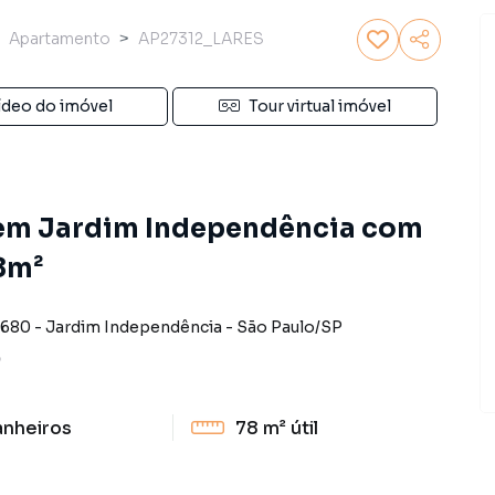
Apartamento
AP27312_LARES
ídeo do imóvel
Tour virtual imóvel
em Jardim Independência com
78m²
3680
-
Jardim Independência
-
São Paulo
/
SP
5
anheiros
78 m²
útil