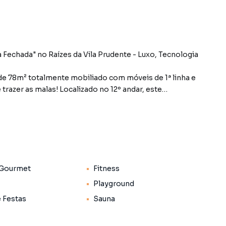
Fechada" no Raízes da Vila Prudente - Luxo, Tecnologia
 de 78m² totalmente mobiliado com móveis de 1ª linha e
razer as malas! Localizado no 12º andar, este
slumbrante e uma experiência de moradia sofisticada.
):
para oferecer o máximo em conforto e modernidade.
uina) e Varanda Gourmet com Churrasqueira Elétrica (6
 Gourmet
Fitness
fechamento em vidros, e persianas blackout
Playground
eito e sofisticado para receber, pronto para usar.
e Festas
Sauna