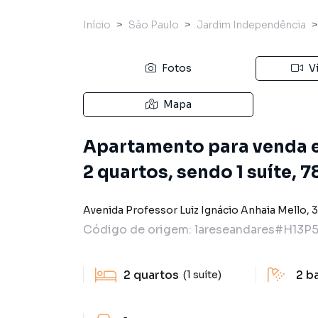
Início
São Paulo
Jardim Independência
Fotos
V
Mapa
Apartamento para venda 
2 quartos, sendo 1 suíte, 
Avenida Professor Luiz Ignácio Anhaia Mello
,
Código de origem:
lareseandares#H13P
2
quartos
2
b
(1 suíte)