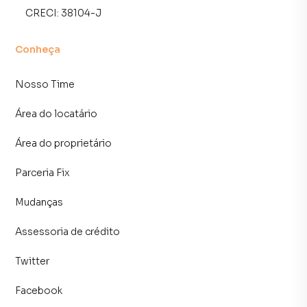
alugar seu imóvel mais rápido. Contamos também com um
CRECI:
38104-J
time de programadores, corretores treinados e uma
central de atendimento preparada para atender
Conheça
proprietários e inquilinos.
Nosso Time
Área do locatário
Área do proprietário
Parceria Fix
Mudanças
Assessoria de crédito
Twitter
Facebook