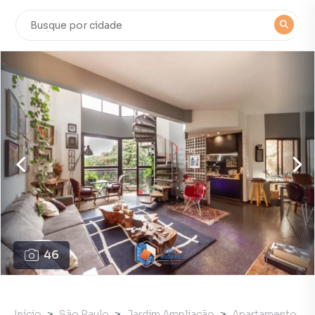
46
Início
São Paulo
Jardim Ampliação
Apartamento