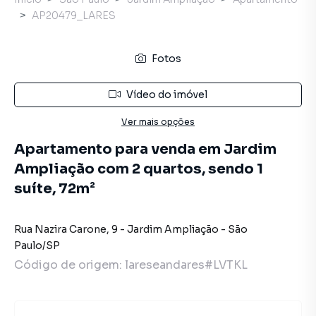
AP20479_LARES
Fotos
Vídeo do imóvel
Ver mais opções
Apartamento para venda em Jardim
Ampliação com 2 quartos, sendo 1
suíte, 72m²
Rua Nazira Carone
,
9
-
Jardim Ampliação
-
São
Paulo
/
SP
Código de origem:
lareseandares#LVTKL