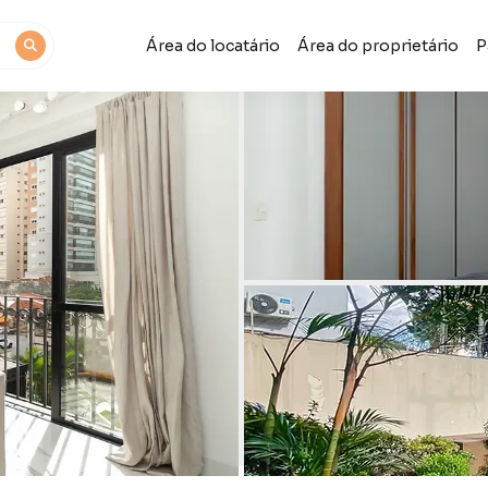
Área do locatário
Área do proprietário
P