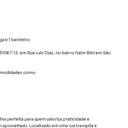
ga e 1 banheiro.
331067-13
,
em
Rua Luís Dias
,
no bairro Itaim Bibi
em São
comodidades como:
a perfeita para quem valoriza praticidade e
aproveitado. Localizado em uma rua tranquila e