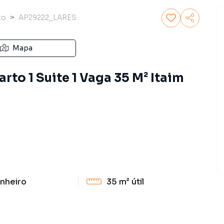
to
AP29222_LARES
Mapa
to 1 Suite 1 Vaga 35 M² Itaim
nheiro
35 m²
útil