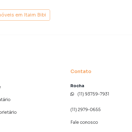
der ou alugar seu imóvel muito mais rápido do que em
amos diversos imóveis em São Paulo, especialmente em
móveis em
Itaim Bibi
marketing digital focada em produzir campanhas
ito o número de contatos interessados e tendo como
 alugar seu imóvel mais rápido. Contamos também com
dos e uma central de atendimento preparada para
Contato
Rocha
e
(11) 93759-7931
atário
(11) 2979-0655
prietário
Fale conosco