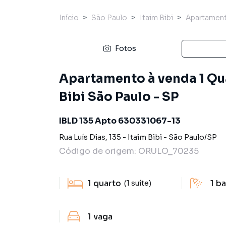
Início
São Paulo
Itaim Bibi
Apartamen
Fotos
Apartamento à venda 1 Quar
Bibi São Paulo - SP
IBLD 135 Apto 630331067-13
Rua Luís Dias
,
135
-
Itaim Bibi
-
São Paulo
/
SP
Código de origem:
ORULO_70235
1
quarto
1
ba
(1 suíte)
1
vaga