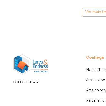
Na Lares e Andares Imóveis você consegue ven
imobiliárias tradicionais. Já vendemos e loc
Ver mais i
Itaim Bibi. Isso porque temos uma equipe de 
específicas para São Paulo, o que aumenta mu
consequência uma maior chance de vender ou
um time de programadores, corretores treina
atender proprietários e inquilinos.
Conheça
Nosso Tim
Área do loc
CRECI:
38104-J
Área do pro
Parceria Fix