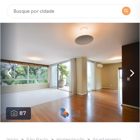
87
Início
São Paulo
Higienópolis
Apartamento