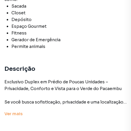
Sacada
Closet
Depósito
Espaço Gourmet
Fitness
Gerador de Emergência
Permite animais
Descrição
Exclusivo Duplex em Prédio de Poucas Unidades –
Privacidade, Conforto e Vista para o Verde do Pacaembu
Se você busca sofisticação, privacidade e uma localização
privilegiada, este incrível apartamento duplex é a escolha
Ver
mais
ideal. Localizado em um dos bairros mais charmosos e
arborizados da cidade, este imóvel se destaca por seu
projeto moderno, espaços generosos e acabamento