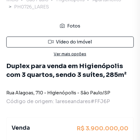
PH0726_LARES
Fotos
Vídeo do imóvel
Ver mais opções
Duplex para venda em Higienópolis
com 3 quartos, sendo 3 suítes, 285m²
Rua Alagoas
,
710
-
Higienópolis
-
São Paulo
/
SP
Código de origem:
lareseandares#FFJ6P
Venda
R$ 3.900.000,00