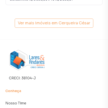
Apartamento para Venda em região valorizada do bairro
Cerqueira César, em São Paulo. Não encontrou o que
procurava ou deseja mais informações sobre
Ver mais imóveis em
Cerqueira César
Apartamento em São Paulo? Entre em contato com nossa
equipe pelo telefone (11) 93759-7931.
A Lares e Andares Imóveis tem mais opções de
apartamentos, casas residenciais e comerciais, sobrados,
terrenos, lojas e barracões para venda ou locação, além de
empreendimentos em construção ou lançamentos na
planta em Cerqueira César e em outras regiões de São
Paulo. Aqui você encontra milhares de ofertas para
encontrar o imóvel que mais combina com seu estilo de
CRECI:
38104-J
vida.
Conheça
Negocie seu imóvel de forma totalmente online, com
segurança e tranquilidade. Na Lares e Andares Imóveis
Nosso Time
você consegue comprar ou alugar um imóvel em São Paulo