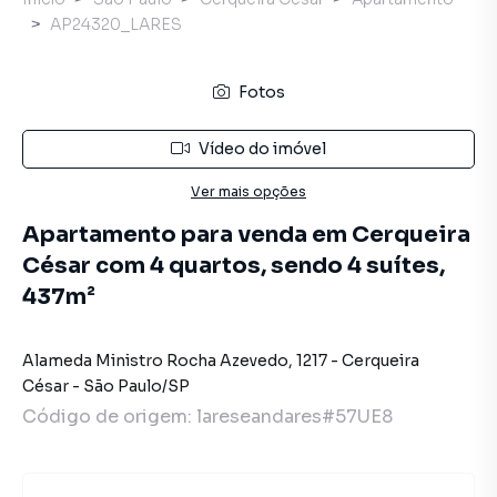
AP24320_LARES
Fotos
Vídeo do imóvel
Ver mais opções
Apartamento para venda em Cerqueira
César com 4 quartos, sendo 4 suítes,
437m²
Alameda Ministro Rocha Azevedo
,
1217
-
Cerqueira
César
-
São Paulo
/
SP
Código de origem:
lareseandares#57UE8