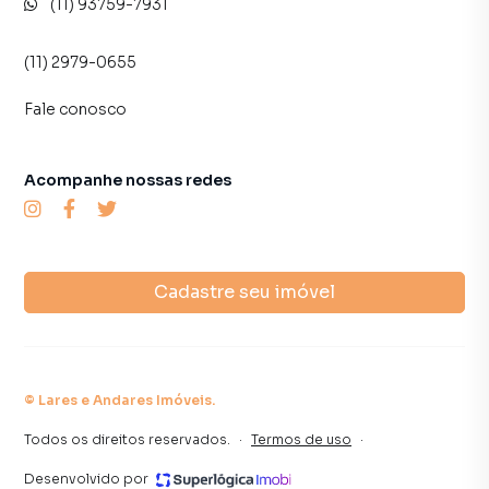
time de programadores, corretores treinados e uma
(11) 93759-7931
central de atendimento preparada para atender
proprietários e inquilinos.
(11) 2979-0655
Fale conosco
Acompanhe nossas redes
Cadastre seu imóvel
©
Lares e Andares Imóveis
.
Todos os direitos reservados.
·
Termos de uso
·
Desenvolvido por