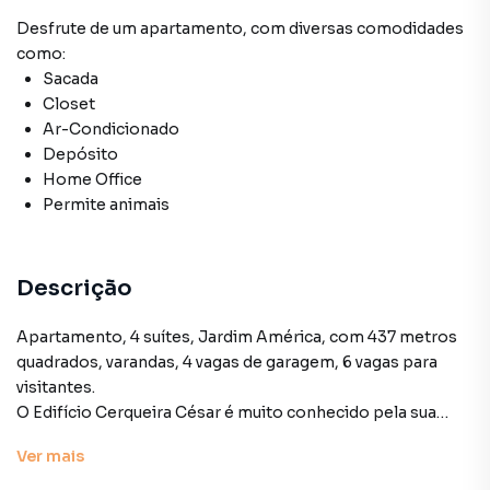
Desfrute de
um apartamento
, com diversas comodidades
como:
Sacada
Closet
Ar-Condicionado
Depósito
Home Office
Permite animais
Descrição
Apartamento, 4 suítes, Jardim América, com 437 metros
quadrados, varandas, 4 vagas de garagem, 6 vagas para
visitantes.
O Edifício Cerqueira César é muito conhecido pela sua
arquitetura! Seus apartamentos são extremamente bem
Ver
mais
distribuídos e com diferenciais que os tornam muito
especiais!