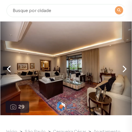
29
Início
São Paulo
Cerqueira César
Apartamento