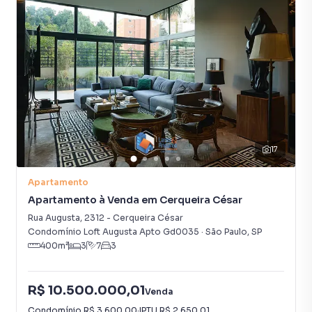
visitantes.
A localização é excelente! Na parte plana do Jardim
América, n um ponto do bairro onde a acessibilidade para
as grandes vias é muito rápida, fácil e por ter muitas
opções de serviços, transportes e lazer -os melhores
restaurantes, bares, sorveterias e cafés estão aqui - onde
temos o conceito de "cidade em 15 minutos"
O prédio tem classe e o apartamento é para quem quer
conforto.
17
Morar bem é uma escolha! Faça desta a sua.
*As informações e segurança deste anúncio são de
responsabilidade exclusiva do proprietário do imóvel
Apartamento
oferecido o qual responderá por todos e qualquer
Apartamento à Venda em Cerqueira César
inconsistência ou omissão de informação quanto a sua
Rua Augusta
,
2312
-
Cerqueira César
característica, seu estado, extensão e demais informações
Condomínio Loft Augusta Apto Gd0035
·
São Paulo
,
SP
400
m²
3
7
3
que venham a ocasionar prejuízos a terceiros, ficando a
intermediadora isenta de responsabilidades de qualquer
natureza. Inclusive não envolve valores de condomínios e
R$ 10.500.000,01
Venda
IPTUs.
Condomínio
R$ 3.600,00
·
IPTU
R$ 2.650,01