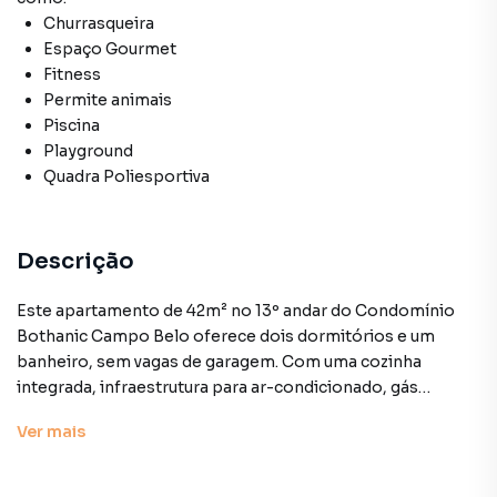
Churrasqueira
Espaço Gourmet
Fitness
Permite animais
Piscina
Playground
Quadra Poliesportiva
Descrição
Este apartamento de 42m² no 13º andar do Condomínio
Bothanic Campo Belo oferece dois dormitórios e um
banheiro, sem vagas de garagem. Com uma cozinha
integrada, infraestrutura para ar-condicionado, gás
encanado e interfone, o imóvel também se destaca pela
Ver
mais
vista permanente para a cidade.
O condomínio conta com uma estrutura completa: