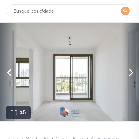
45
Início
São Paulo
Campo Belo
Apartamento