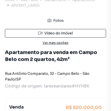
AP23917_LARES
Fotos
Vídeo do imóvel
Ver mais opções
Apartamento para venda em Campo
Belo com 2 quartos, 42m²
Rua Antônio Comparato
,
32
-
Campo Belo
-
São
Paulo
/
SP
Código de origem:
lareseandares#HYHBK
Venda
R$ 620.000,00