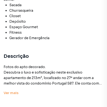
Sacada
Churrasqueira
Closet
Depósito
Espaço Gourmet
Fitness
Gerador de Emergência
Descrição
Fotos do apto decorado.
Descubra o luxo e sofisticação neste exclusivo
apartamento de 213m², localizado no 27º andar com a
melhor vista do condomínio Portugal 587. Ele conta com
três suítes (originalmente 4 sts que pode ser facilmente
Ver
mais
revertida), sala e suíte máster ampliadas, 1 lavabo, três
vagas de garagem determinadas, depósito e hall privativo.
O imóvel ainda possui um office de 14m2 que fica na torre 2,