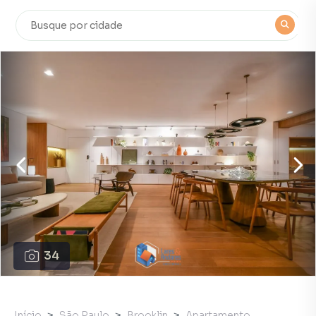
34
Início
São Paulo
Brooklin
Apartamento