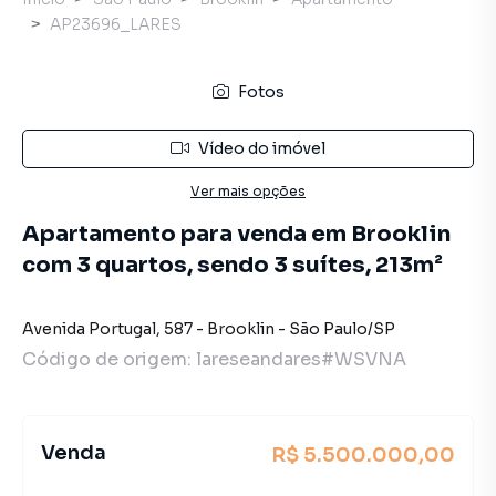
AP23696_LARES
Fotos
Vídeo do imóvel
Ver mais opções
Apartamento para venda em Brooklin
com 3 quartos, sendo 3 suítes, 213m²
Avenida Portugal
,
587
-
Brooklin
-
São Paulo
/
SP
Código de origem:
lareseandares#WSVNA
Venda
R$ 5.500.000,00