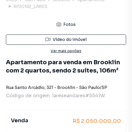
AP20182_LARES
Fotos
Vídeo do imóvel
Ver mais opções
Apartamento para venda em Brooklin
com 2 quartos, sendo 2 suítes, 106m²
Rua Santo Arcádio
,
321
-
Brooklin
-
São Paulo
/
SP
Código de origem:
lareseandares#S541W
Venda
R$ 2.050.000,00