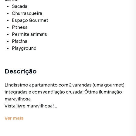
Sacada
Churrasqueira
Espaço Gourmet
Fitness
Permite animais
Piscina
Playground
Descrição
Lindíssimo apartamento com 2 varandas (uma gourmet)
integradas e com ventilação cruzada! Ótima iluminação
maravilhosa
Vista livre maravilhosa!
São duas suítes com marcenaria planejada de ótima
Ver
mais
qualidade.
Cozinha aberta integrada com a sala, projeto de arquiteto
e acabamentos de primeira linha.