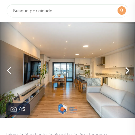
45
Início
São Paulo
Brooklin
Apartamento