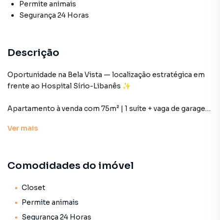
Permite animais
Segurança 24 Horas
Descrição
Oportunidade na Bela Vista — localização estratégica em
frente ao Hospital Sírio-Libanês ✨
Apartamento à venda com 75m² | 1 suíte + vaga de garagem
Ver
mais
Ideal para quem busca morar ou investir em uma das
regiões mais valorizadas e estratégicas de São Paulo.
Comodidades do imóvel
📍 Destaques da localização:
• Em frente ao Hospital Sírio-Libanês
Closet
• A poucos minutos da FGV (Fundação Getulio Vargas)
Permite animais
• Fácil acesso à Av. Paulista, metrô, centros médicos,
Segurança 24 Horas