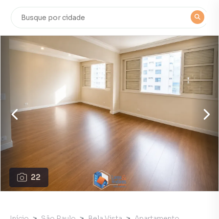
22
Início
São Paulo
Bela Vista
Apartamento