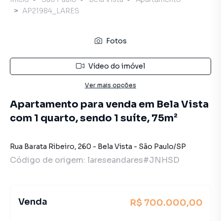
AP21984_LARES
Fotos
Vídeo do imóvel
Ver mais opções
Apartamento para venda em Bela Vista
com 1 quarto, sendo 1 suíte, 75m²
Rua Barata Ribeiro
,
260
-
Bela Vista
-
São Paulo
/
SP
Código de origem:
lareseandares#JNHSD
Venda
R$ 700.000,00