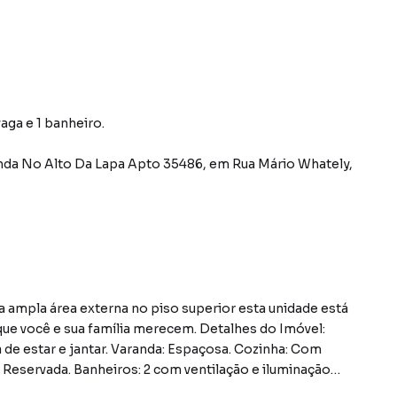
aga e 1 banheiro.
da No Alto Da Lapa Apto 35486
,
em
Rua Mário Whately
,
ampla área externa no piso superior esta unidade está
ue você e sua família merecem. Detalhes do Imóvel:
la de estar e jantar. Varanda: Espaçosa. Cozinha: Com
 Reservada. Banheiros: 2 com ventilação e iluminação
de do imóvel sujeitos a alteração sem aviso prévio. •