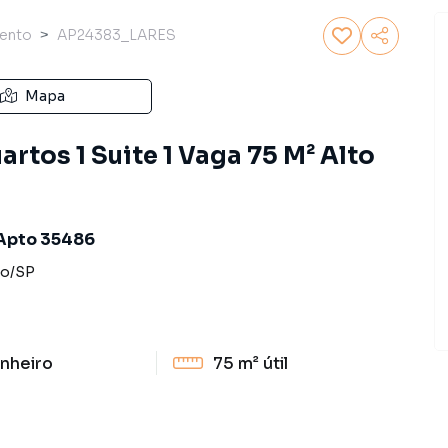
ento
AP24383_LARES
Mapa
rtos 1 Suite 1 Vaga 75 M² Alto
 Apto 35486
lo
/
SP
nheiro
75 m²
útil