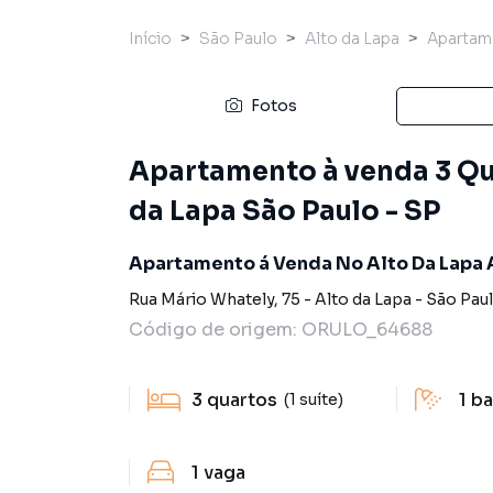
Início
São Paulo
Alto da Lapa
Apartam
Fotos
Apartamento à venda 3 Qua
da Lapa São Paulo - SP
Apartamento á Venda No Alto Da Lapa
Rua Mário Whately
,
75
-
Alto da Lapa
-
São Pau
Código de origem:
ORULO_64688
3
quartos
1
ba
(1 suíte)
1
vaga