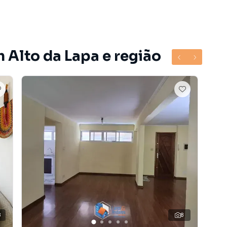
 Alto da Lapa e região
do bairro Alto da Lapa, em São Paulo. Não encontrou o
obre Apartamento em São Paulo? Entre em contato com
 apartamentos, casas residenciais e comerciais,
venda ou locação, além de empreendimentos em
a Lapa e em outras regiões de São Paulo. Aqui você
 imóvel que mais combina com seu estilo de vida.
e, com segurança e tranquilidade. Na Lares e Andares
imóvel em São Paulo mesmo não estando na cidade e
to do seu computador ou smartphone. Nós criamos
o de proprietários, inquilinos e compradores com o
8
8
V