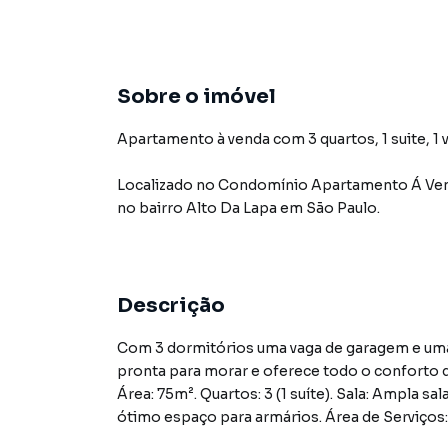
Sobre o imóvel
Apartamento à venda com 3 quartos, 1 suite, 1 v
Localizado
no Condomínio
Apartamento Á Ven
no bairro Alto Da Lapa
em São Paulo
.
Descrição
Com 3 dormitórios uma vaga de garagem e uma 
pronta para morar e oferece todo o conforto q
Área: 75m². Quartos: 3 (1 suíte). Sala: Ampla sa
ótimo espaço para armários. Área de Serviços:
natural. Garagem: 1 vaga. Preço e disponibilida