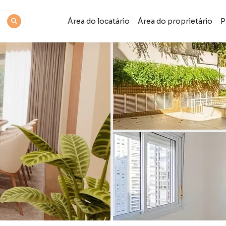
Área do locatário
Área do proprietário
P