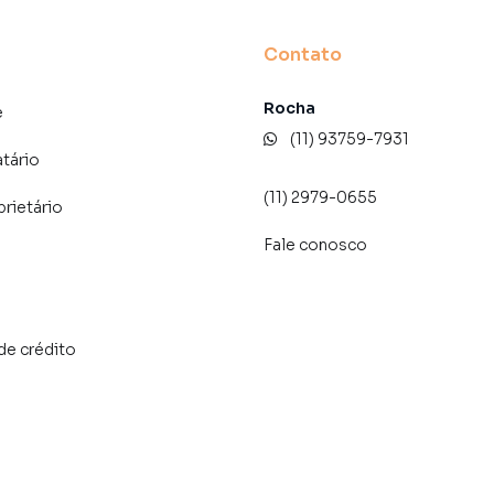
Contato
Rocha
e
(11) 93759-7931
atário
(11) 2979-0655
prietário
Fale conosco
de crédito