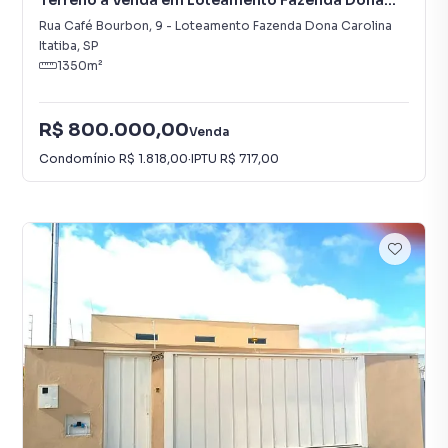
Terreno à Venda em Loteamento Fazenda Dona
Carolina
Rua Café Bourbon
,
9
-
Loteamento Fazenda Dona Carolina
Itatiba
,
SP
1350
m²
R$ 800.000,00
Venda
Condomínio
R$ 1.818,00
·
IPTU
R$ 717,00