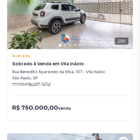
35
Sobrado
Sobrado à Venda em Vila Inácio
Rua Benedito Aparecido da Silva
,
107
-
Vila Inácio
São Paulo
,
SP
135
m²
3
3
2
R$ 750.000,00
Venda