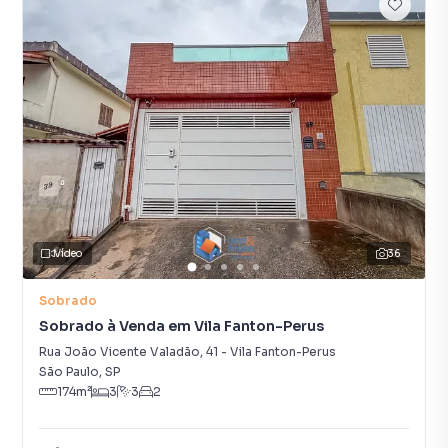
Vídeo
36
Sobrado
Sobrado à Venda em Vila Fanton-Perus
Rua João Vicente Valadão
,
41
-
Vila Fanton-Perus
São Paulo
,
SP
174
m²
3
3
2