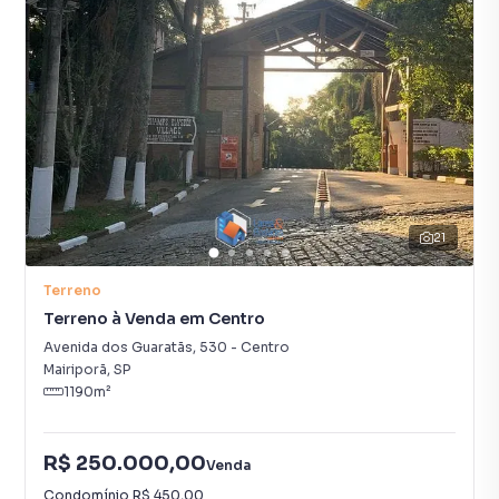
21
Terreno
Terreno à Venda em Centro
Avenida dos Guaratãs
,
530
-
Centro
Mairiporã
,
SP
1190
m²
R$ 250.000,00
Venda
Condomínio
R$ 450,00