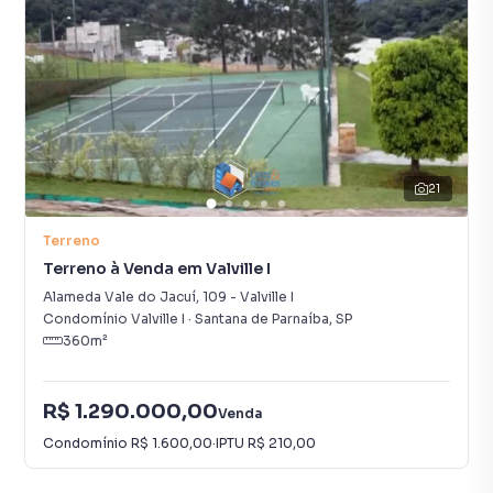
21
Terreno
Terreno à Venda em Valville I
Alameda Vale do Jacuí
,
109
-
Valville I
Condomínio Valville I
·
Santana de Parnaíba
,
SP
360
m²
R$ 1.290.000,00
Venda
Condomínio
R$ 1.600,00
·
IPTU
R$ 210,00