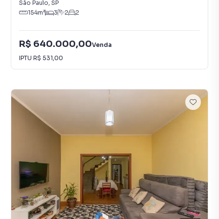
São Paulo
,
SP
154
m²
3
2
2
R$ 640.000,00
Venda
IPTU
R$ 531,00