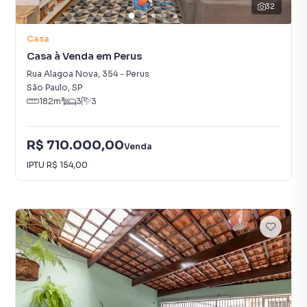
32
Casa
Casa à Venda em Perus
Rua Alagoa Nova
,
354
-
Perus
São Paulo
,
SP
182
m²
3
3
R$ 710.000,00
Venda
IPTU
R$ 154,00