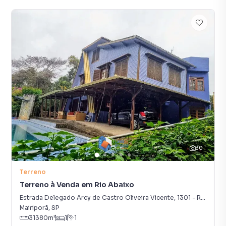
30
Terreno
Terreno à Venda em Rio Abaixo
Estrada Delegado Arcy de Castro Oliveira Vicente
,
1301
-
Rio Abaixo
Mairiporã
,
SP
31380
m²
1
1