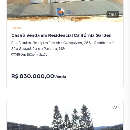
24
Casa
Casa à Venda em Residencial Califórnia Garden
Rua Doutor Joaquim Ferreira Gonçalves
,
255
-
Residencial Califórnia Garden
São Sebastião do Paraíso
,
MG
190
m²
3
3
5
R$ 830.000,00
Venda