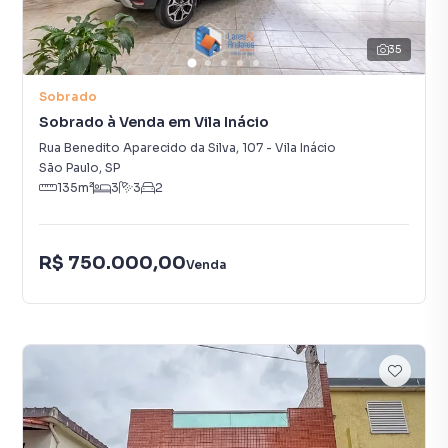
35
Sobrado
Sobrado à Venda em Vila Inácio
Rua Benedito Aparecido da Silva
,
107
-
Vila Inácio
São Paulo
,
SP
135
m²
3
3
2
R$ 750.000,00
Venda