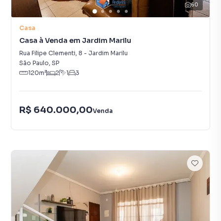
60
Casa
Casa à Venda em Jardim Marilu
Rua Filipe Clementi
,
8
-
Jardim Marilu
São Paulo
,
SP
120
m²
2
1
3
R$ 640.000,00
Venda