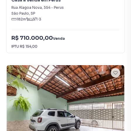
Casa à Venda em Perus
Rua Alagoa Nova
,
354
-
Perus
São Paulo
,
SP
182
m²
3
3
R$ 710.000,00
Venda
IPTU
R$ 154,00