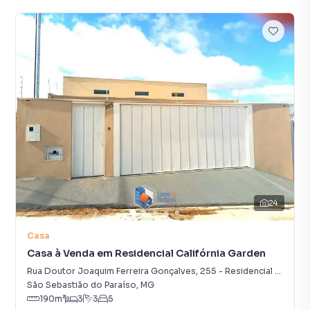
24
Casa
Casa à Venda em Residencial Califórnia Garden
Rua Doutor Joaquim Ferreira Gonçalves
,
255
-
Residencial Califórnia Garden
São Sebastião do Paraíso
,
MG
190
m²
3
3
5