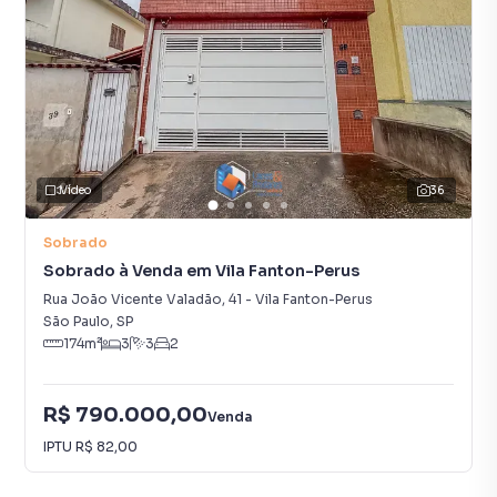
Vídeo
36
Sobrado
Sobrado à Venda em Vila Fanton-Perus
Rua João Vicente Valadão
,
41
-
Vila Fanton-Perus
São Paulo
,
SP
174
m²
3
3
2
R$ 790.000,00
Venda
IPTU
R$ 82,00