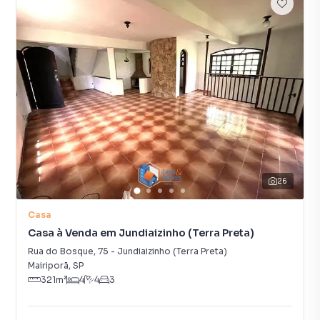
26
Casa
Casa à Venda em Jundiaizinho (Terra Preta)
Rua do Bosque
,
75
-
Jundiaizinho (Terra Preta)
Mairiporã
,
SP
321
m²
4
4
3