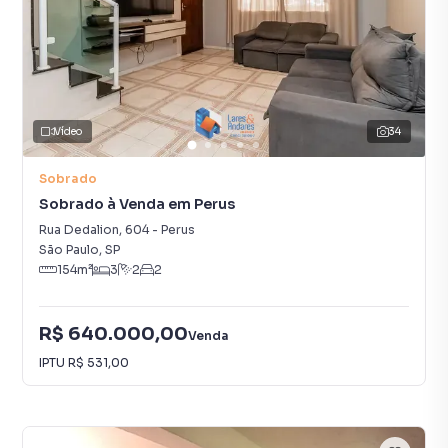
Vídeo
34
Sobrado
Sobrado à Venda em Perus
Rua Dedalion
,
604
-
Perus
São Paulo
,
SP
154
m²
3
2
2
R$ 640.000,00
Venda
IPTU
R$ 531,00