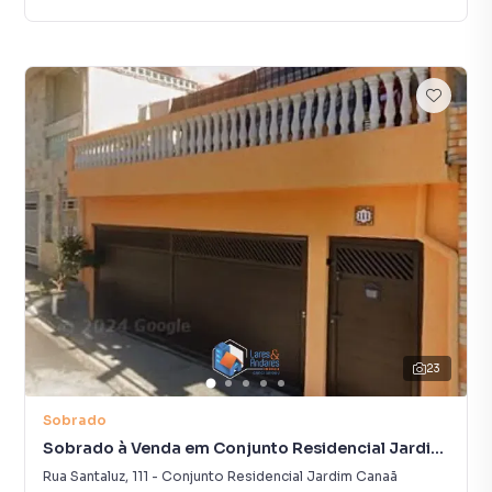
23
Sobrado
Sobrado à Venda em Conjunto Residencial Jardim
Canaã
Rua Santaluz
,
111
-
Conjunto Residencial Jardim Canaã