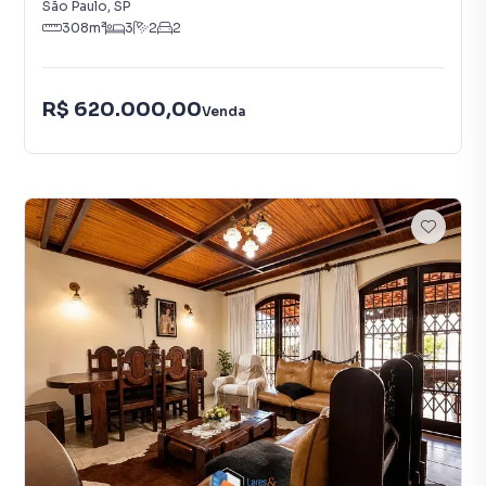
São Paulo
,
SP
308
m²
3
2
2
R$ 620.000,00
Venda