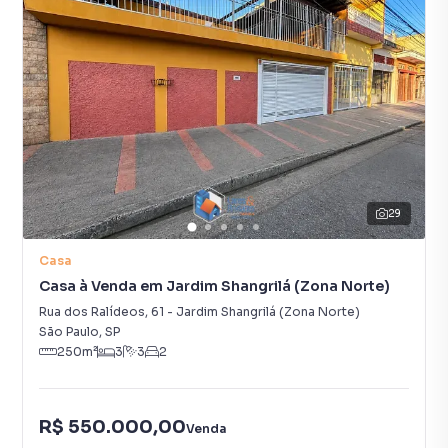
29
Casa
Casa à Venda em Jardim Shangrilá (Zona Norte)
Rua dos Ralídeos
,
61
-
Jardim Shangrilá (Zona Norte)
São Paulo
,
SP
250
m²
3
3
2
R$ 550.000,00
Venda