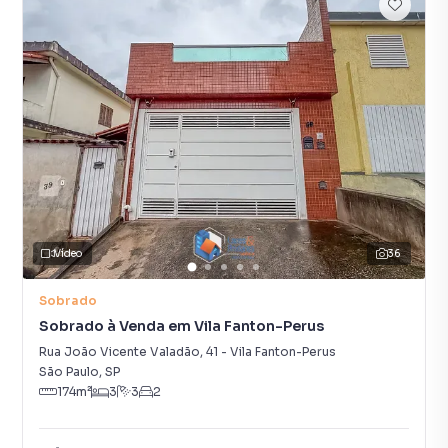
Vídeo
36
Sobrado
Sobrado à Venda em Vila Fanton-Perus
Rua João Vicente Valadão
,
41
-
Vila Fanton-Perus
São Paulo
,
SP
174
m²
3
3
2