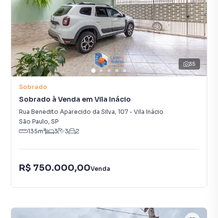
35
Sobrado
Sobrado à Venda em Vila Inácio
Rua Benedito Aparecido da Silva
,
107
-
Vila Inácio
São Paulo
,
SP
135
m²
3
3
2
R$ 750.000,00
Venda