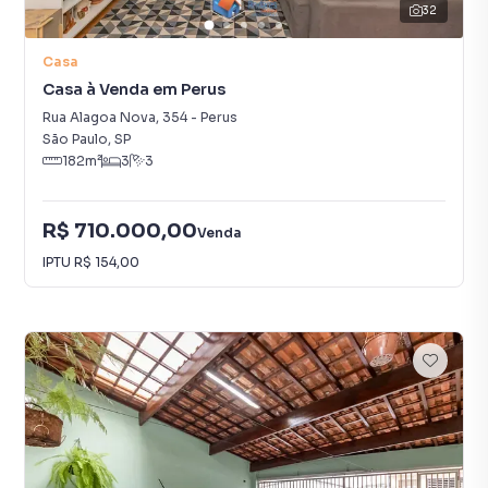
32
Casa
Casa à Venda em Perus
Rua Alagoa Nova
,
354
-
Perus
São Paulo
,
SP
182
m²
3
3
R$ 710.000,00
Venda
IPTU
R$ 154,00