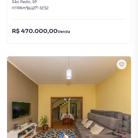
São Paulo
,
SP
96
m²
2
3
2
R$ 470.000,00
Venda