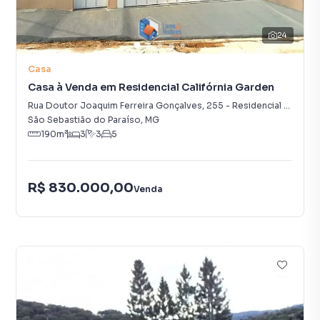
24
Casa
Casa à Venda em Residencial Califórnia Garden
Rua Doutor Joaquim Ferreira Gonçalves
,
255
-
Residencial Califórnia Garden
São Sebastião do Paraíso
,
MG
190
m²
3
3
5
R$ 830.000,00
Venda