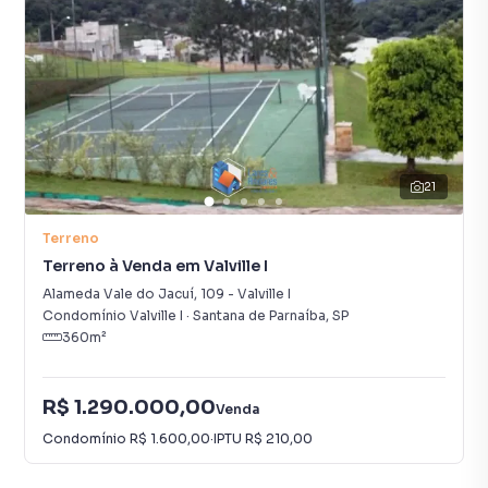
21
Terreno
Terreno à Venda em Valville I
Alameda Vale do Jacuí
,
109
-
Valville I
Condomínio Valville I
·
Santana de Parnaíba
,
SP
360
m²
R$ 1.290.000,00
Venda
Condomínio
R$ 1.600,00
·
IPTU
R$ 210,00