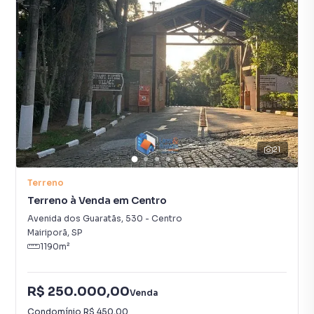
21
Terreno
Terreno à Venda em Centro
Avenida dos Guaratãs
,
530
-
Centro
Mairiporã
,
SP
1190
m²
R$ 250.000,00
Venda
Condomínio
R$ 450,00