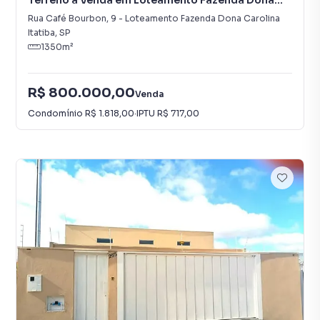
Terreno à Venda em Loteamento Fazenda Dona
Carolina
Rua Café Bourbon
,
9
-
Loteamento Fazenda Dona Carolina
Itatiba
,
SP
1350
m²
R$ 800.000,00
Venda
Condomínio
R$ 1.818,00
·
IPTU
R$ 717,00