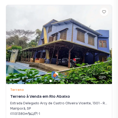
30
Terreno
Terreno à Venda em Rio Abaixo
Estrada Delegado Arcy de Castro Oliveira Vicente
,
1301
-
Rio Abaixo
Mairiporã
,
SP
31380
m²
1
1